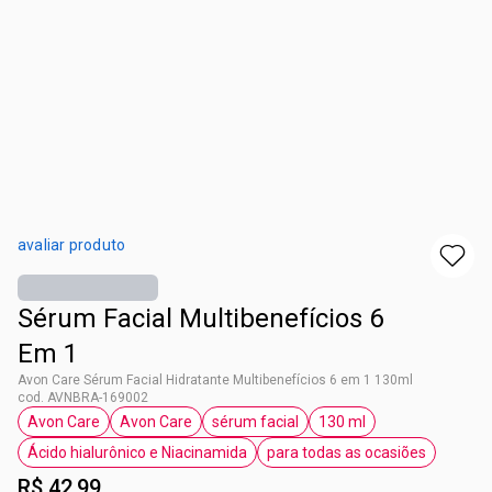
avaliar produto
Sérum Facial Multibenefícios 6
Em 1
Avon Care Sérum Facial Hidratante Multibenefícios 6 em 1 130ml
cod. AVNBRA-169002
Avon Care
Avon Care
sérum facial
130 ml
etiqueta Avon Care
etiqueta Avon Care
etiqueta sérum facial
etiqueta 130 ml
Ácido hialurônico e Niacinamida
para todas as ocasiões
etiqueta Ácido hialurônico e Niacinamida
etiqueta para todas 
R$ 42,99