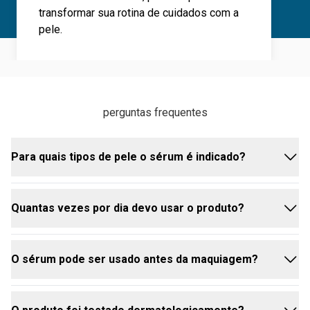
transformar sua rotina de cuidados com a
pele.
perguntas frequentes
Para quais tipos de pele o sérum é indicado?
Quantas vezes por dia devo usar o produto?
É ideal para todos os tipos de pele, incluindo as
mais sensíveis.
O sérum pode ser usado antes da maquiagem?
Recomenda-se aplicar duas vezes ao dia, pela
manhã e à noite.