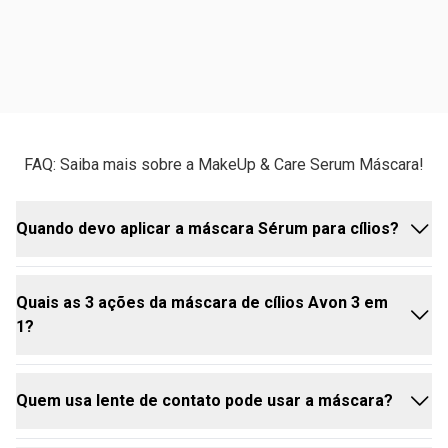
FAQ: Saiba mais sobre a MakeUp & Care Serum Máscara!
Quando devo aplicar a máscara Sérum para cílios?
Quais as 3 ações da máscara de cílios Avon 3 em
Você pode usá-la todos os dias, como sua máscara
1?
de cílios habitual! Ela foi feita para dar volume
imediato e, ao mesmo tempo, tratar os cílios com o
uso contínuo. Então, é só incluir na sua make diária
Quem usa lente de contato pode usar a máscara?
para ter os benefícios do tratamento a longo prazo.
A Makeup+Care é uma máscara 3 em 1 porque atua
em três frentes essenciais para a beleza e saúde