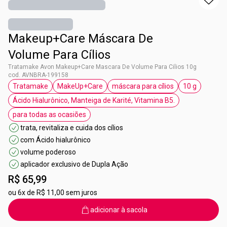
Makeup+Care Máscara De
Volume Para Cílios
Tratamake Avon Makeup+Care Mascara De Volume Para Cilios 10g
cod. AVNBRA-199158
Tratamake
MakeUp+Care
máscara para cílios
10 g
etiqueta Tratamake
etiqueta MakeUp+Care
etiqueta máscara para cíli
etiqueta 10
Ácido Hialurônico, Manteiga de Karité, Vitamina B5.
etiqueta Ácido Hialurônico, Manteiga de Ka
para todas as ocasiões
etiqueta para todas as ocasiões
trata, revitaliza e cuida dos cílios
com Ácido hialurônico
volume poderoso
aplicador exclusivo de Dupla Ação
R$ 65,99
ou
6x de R$ 11,00 sem juros
adicionar à sacola