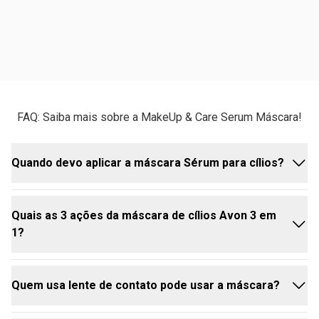
FAQ: Saiba mais sobre a MakeUp & Care Serum Máscara!
Quando devo aplicar a máscara Sérum para cílios?
Quais as 3 ações da máscara de cílios Avon 3 em
Você pode usá-la todos os dias, como sua máscara
1?
de cílios habitual! Ela foi feita para dar volume
imediato e, ao mesmo tempo, tratar os cílios com o
uso contínuo. Então, é só incluir na sua make diária
Quem usa lente de contato pode usar a máscara?
para ter os benefícios do tratamento a longo prazo.
A Makeup+Care é uma máscara 3 em 1 porque atua
em três frentes essenciais para a beleza e saúde