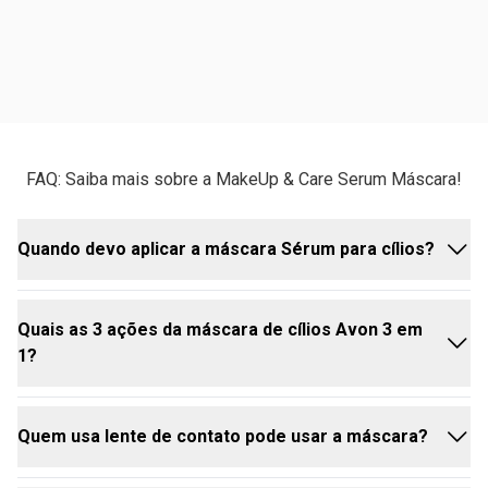
FAQ: Saiba mais sobre a MakeUp & Care Serum Máscara!
Quando devo aplicar a máscara Sérum para cílios?
Quais as 3 ações da máscara de cílios Avon 3 em
Você pode usá-la todos os dias, como sua máscara
1?
de cílios habitual! Ela foi feita para dar volume
imediato e, ao mesmo tempo, tratar os cílios com o
uso contínuo. Então, é só incluir na sua make diária
Quem usa lente de contato pode usar a máscara?
para ter os benefícios do tratamento a longo prazo.
A Makeup+Care é uma máscara 3 em 1 porque atua
em três frentes essenciais para a beleza e saúde