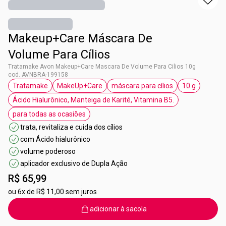
Makeup+Care Máscara De
Volume Para Cílios
Tratamake Avon Makeup+Care Mascara De Volume Para Cilios 10g
cod. AVNBRA-199158
Tratamake
MakeUp+Care
máscara para cílios
10 g
etiqueta Tratamake
etiqueta MakeUp+Care
etiqueta máscara para cíli
etiqueta 10
Ácido Hialurônico, Manteiga de Karité, Vitamina B5.
etiqueta Ácido Hialurônico, Manteiga de Ka
para todas as ocasiões
etiqueta para todas as ocasiões
trata, revitaliza e cuida dos cílios
com Ácido hialurônico
volume poderoso
aplicador exclusivo de Dupla Ação
R$ 65,99
ou
6x de R$ 11,00 sem juros
adicionar à sacola