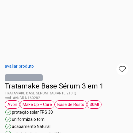
avaliar produto
Tratamake Base Sérum 3 em 1
TRATAMAKE BASE SÉRUM RADIANTE 210 Q
cod. AVNBRA-160282
Avon
Make Up + Care
Base de Rosto
30Ml
etiqueta Avon
etiqueta Make Up + Care
etiqueta Base de Rosto
etiqueta 30Ml
proteção solar FPS 30
uniformiza o tom.
acabamento Natural.