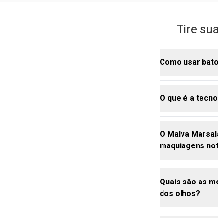
Tire su
Como usar bato
O que é a tecn
O
batom
matte
Malva Marsal
Aplique uma c
O Malva Marsala
o uso de
bal
A tecnologia
maquiagens no
Combine com 
tratamento co
fresh e arrum
No caso do Hy
concentração d
Quais são as m
Enquanto a pa
Sim! O Malva 
dos olhos?
e melhorando 
para qualquer
Sua pigmentaç