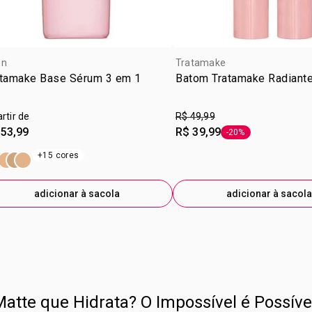
Atitudes
PERSEA GRA
TRIETOXICA
ISOESTEARA
CORANTES: 
on
Tratamake
FERRO VER
atamake Base Sérum 3 em 1
Batom Tratamake Radiant
VERMELHO 
FERRO AMAR
artir de
R$ 49,99
 53,99
R$ 39,99
-20%
etiqueta -20%
+15 cores
adicionar à sacola
adicionar à sacola
atte que Hidrata? O Impossível é Possíve