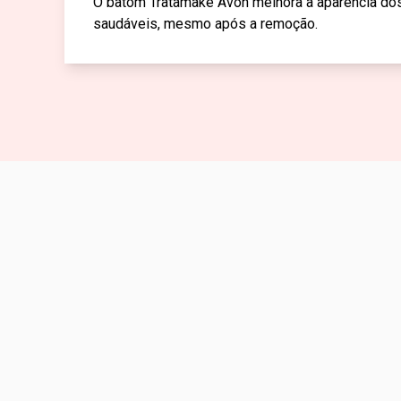
O batom Tratamake Avon melhora a aparência dos l
saudáveis, mesmo após a remoção.