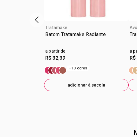
vitrine de produtos anterior
Tratamake
Av
Batom Tratamake Radiante
Tr
a partir de
a p
R$ 32,39
R$
+10 cores
adicionar à sacola
M