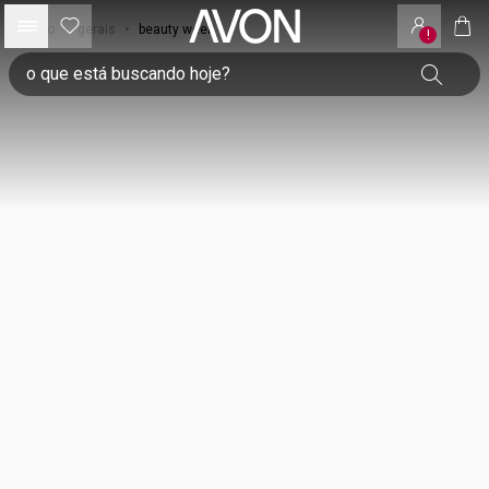
início
•
gerais
•
beauty week
!