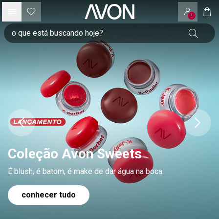
!
Coleção Avon Sweets
É blush, é batom, é make de dar água na boca.
conhecer tudo