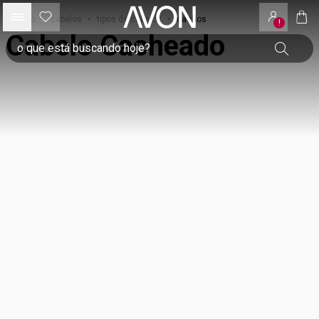
início
•
cabelos
•
tipos de cabelos
•
cachos
!
Cabelo Cacheado