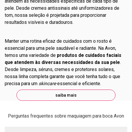
atendem às necessidades específicas de cada tipo de
pele. Desde cremes antissinais até uniformizadores de
tom, nossa seleção é projetada para proporcionar
resultados visíveis e duradouros.
Manter uma rotina eficaz de cuidados com o rosto é
essencial para uma pele saudável e radiante. Na Avon,
temos uma variedade de
produtos de cuidados faciais
que atendem às diversas necessidades da sua pele
.
Desde limpeza, séruns, cremes e protetores solares,
nossa linha completa garante que você tenha tudo o que
precisa para um
skincare
essencial e eficiente.
saiba mais
Perguntas frequentes sobre maquiagem para boca Avon
realçar os lábios com muita cor e brilho