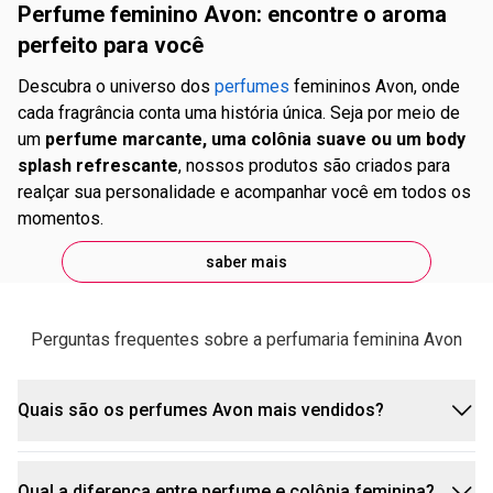
Perfume feminino Avon: encontre o aroma
perfeito para você
Descubra o universo dos
perfumes
femininos Avon, onde
cada fragrância conta uma história única. Seja por meio de
um
perfume marcante, uma colônia suave ou um body
splash refrescante
, nossos produtos são criados para
realçar sua personalidade e acompanhar você em todos os
momentos.
saber mais
fórmulas com qualidade internacional a preços
Perguntas frequentes sobre a perfumaria feminina Avon
irresistíveis.
Quais são os perfumes Avon mais vendidos?
Qual a diferença entre perfume e colônia feminina?