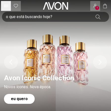
!
Avon Iconic Collection
Novos ícones. Nova época.
eu quero