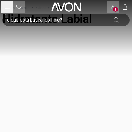
início
•
rosto
•
skincare
•
hidratante labial
!
Hidratante Labial