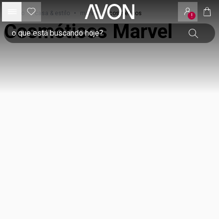
início
•
casa & estilo
•
marvel
•
cosméticos
!
Cosméticos Marvel