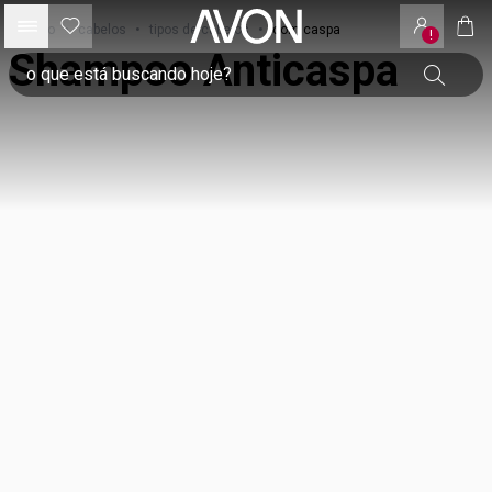
início
•
cabelos
•
tipos de cabelos
•
com caspa
!
Shampoo Anticaspa