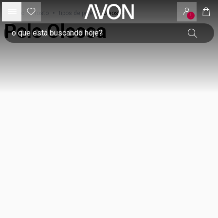
início
•
rosto
•
tipos de pele
•
oleosas
!
Pele Oleosa