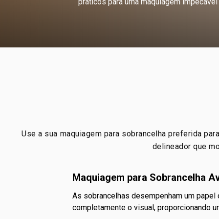
práticos para uma maquiagem impecável 
Use a sua maquiagem para sobrancelha preferida para d
delineador que mo
Maquiagem para Sobrancelha Av
As sobrancelhas desempenham um papel crucial na definição do rosto e na expressão do olhar. Uma sobrancelha bem delineada pode transformar
completamente o visual, proporcionando 