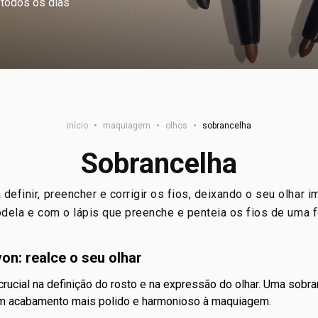
todos os dias
início
•
maquiagem
•
olhos
•
sobrancelha
Sobrancelha
efinir, preencher e corrigir os fios, deixando o seu olhar i
dela e com o lápis que preenche e penteia os fios de uma f
on: realce o seu olhar
um acabamento mais polido e harmonioso à maquiagem.