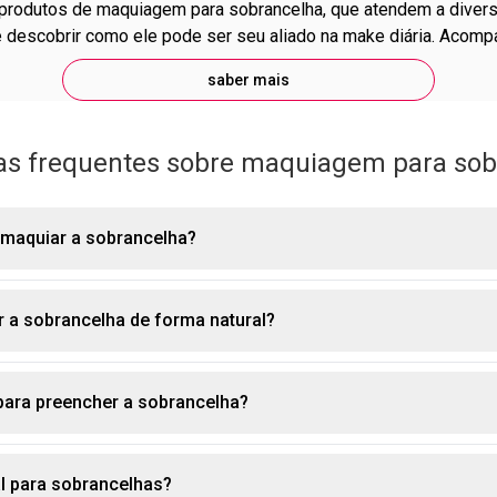
 e descobrir como ele pode ser seu aliado na make diária. Acomp
saber mais
as frequentes sobre maquiagem para sob
 maquiar a sobrancelha?
a sobrancelha de forma natural?
Color Trend Avon
ou delineador para sobrancelhas Power Stay. 
fícios únicos conforme a necessidade desejada, seja preenchim
para preencher a sobrancelha?
ncher as sobrancelhas de forma natural:
ixação.
 adequado: opte por um tom próximo à cor original dos seus pel
s curtos e suaves: faça pequenos traços imitando o crescimen
al para sobrancelhas?