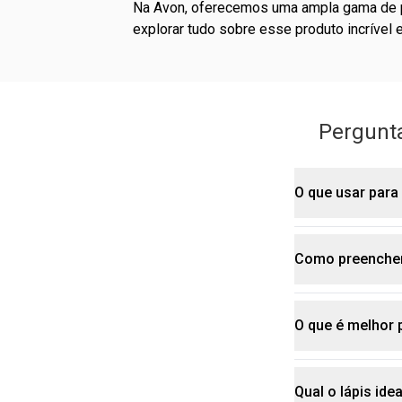
Na Avon, oferecemos uma ampla gama de produtos de maquiagem para sobrancelha, que atendem a diversas necessidades e preferências. Vamos
explorar tudo sobre esse produto incrível
Pergunt
O que usar para
Alta Pigmentação:
Durabilidade:
Variedade:
Como preencher 
Para maquiar as suas sobrancelhas, você pode usar produtos específicos como lápis de
sobrancelha
oferece bene
O que é melhor 
Para pree
definição ou f
Escolha o tom
Use movimento
Qual o lápis ide
A escolha do melhor produto para preencher a sobrancelha vai depender da sua