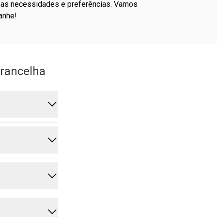
anhe!
rancelha
Cada um
ento,
os;
to natural