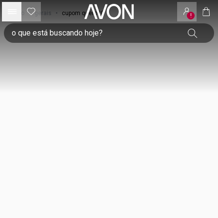
início
•
gerais
•
cupom quero20
!