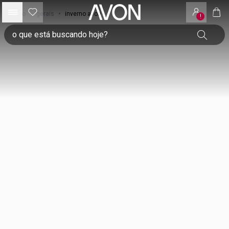
início
•
gerais
•
inverno avon
!