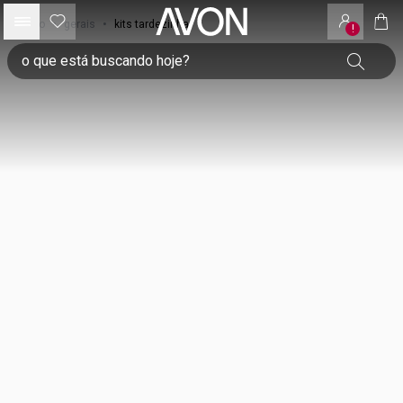
início
•
gerais
•
kits tardezinha
!