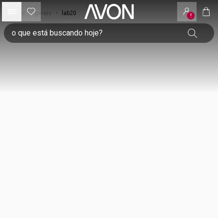
início
•
gerais
•
lab20
!