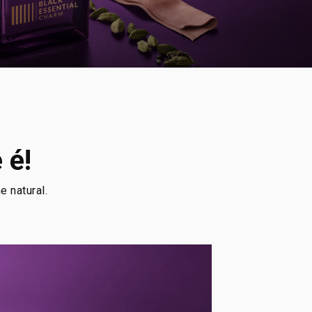
 é!
 natural.