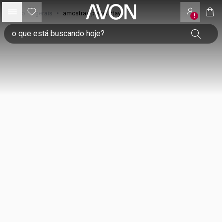
início
•
gerais
•
amostras power stay
!