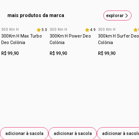
possui álcool
regiões de maior circulação como pulsos e pescoço, ou
onde preferir.
cruelty free
mais produtos da marca
explorar
vegano
300 Km H
300 Km H
300 Km H
5.0
4.9
3 itens 30% off
3 itens 30% off
3 itens 30% off
:
ocasião
à qualquer hora do dia
300Km H Max Turbo
300Km H Power Deo
300km H Surfer Deo
:
tipo de pele
Todos os Tipos de Pele
Deo Colônia
Colônia
Colônia
:
subfamília
amadeirado
R$ 99,90
R$ 99,90
R$ 99,90
:
zona de aplicação
corpo
adicionar à sacola
adicionar à sacola
adicionar à sacol