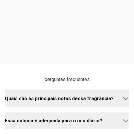
perguntas frequentes
Quais são as principais notas dessa fragrância?
Essa colônia é adequada para o uso diário?
300Km/h Quantum destaca notas ozônicas frescas,
Bergamota e Gerânio, criando uma combinação