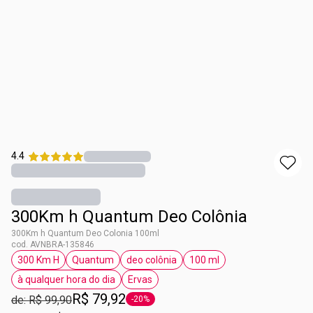
4.4
300Km h Quantum Deo Colônia
300Km h Quantum Deo Colonia 100ml
cod. AVNBRA-135846
300 Km H
Quantum
deo colônia
100 ml
etiqueta 300 Km H
etiqueta Quantum
etiqueta deo colônia
etiqueta 100 ml
à qualquer hora do dia
Ervas
etiqueta à qualquer hora do dia
etiqueta Ervas
R$ 79,92
de: R$ 99,90
-20%
etiqueta -20%