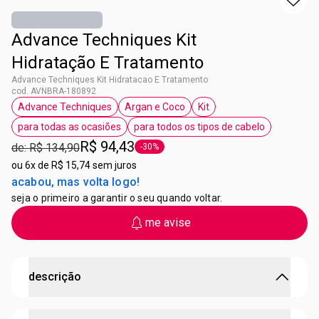
Advance Techniques Kit
Hidratação E Tratamento
Advance Techniques Kit Hidratacao E Tratamento
cod. AVNBRA-180892
Advance Techniques
Argan e Coco
Kit
etiqueta Advance Techniques
etiqueta Argan e Coco
etiqueta Kit
para todas as ocasiões
para todos os tipos de cabelo
etiqueta para todas as ocasiões
etiqueta para todos os tip
R$ 94,43
de: R$ 134,90
-30%
etiqueta -30%
ou
6x de R$ 15,74 sem juros
acabou, mas volta logo!
seja o primeiro a garantir o seu quando voltar.
me avise
descrição
Hidrata instantaneamente os fios, deixando-os