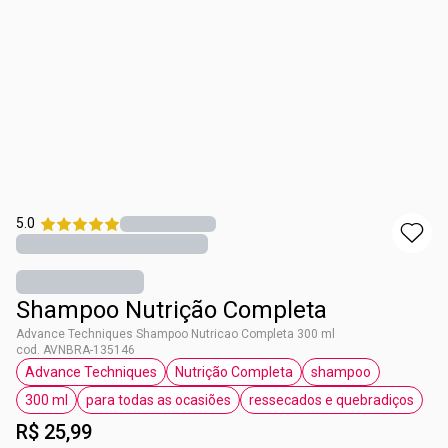
5.0
Shampoo Nutrição Completa
Advance Techniques Shampoo Nutricao Completa 300 ml
cod. AVNBRA-135146
Advance Techniques
Nutrição Completa
shampoo
etiqueta Advance Techniques
etiqueta Nutrição Completa
etiqueta shamp
300 ml
para todas as ocasiões
ressecados e quebradiços
etiqueta 300 ml
etiqueta para todas as ocasiões
etiqueta ressecad
R$ 25,99