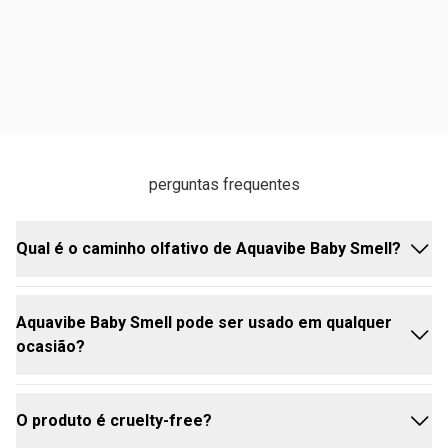
perguntas frequentes
Qual é o caminho olfativo de Aquavibe Baby Smell?
Aquavibe Baby Smell pode ser usado em qualquer
O caminho olfativo é Floral Refrescante, trazendo
ocasião?
suavidade e frescor em cada aplicação.
O produto é cruelty-free?
Sim, é ideal para o dia a dia e momentos casuais,