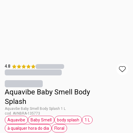
4.8
Aquavibe Baby Smell Body
Splash
Aquavibe Baby Smell Body Splash 1 L
cod. AVNBRA-135773
Aquavibe
Baby Smell
body splash
1 L
etiqueta Aquavibe
etiqueta Baby Smell
etiqueta body splash
etiqueta 1 L
à qualquer hora do dia
Floral
etiqueta à qualquer hora do dia
etiqueta Floral