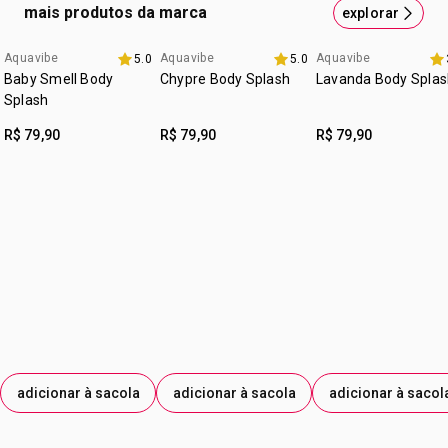
Pulverulentas e Madeira de Sândalo
rotina com delicadeza e suavidade.
dos cotovelos, atrás das orelhas ou onde preferir.
mais produtos da marca
explorar
cruelty free
Aplique nas regiões de maior circulação sanguínea, como
:
Aquavibe
Aquavibe
Aquavibe
ocasião
à qualquer hora do dia
5.0
5.0
pulsos, pescoço, parte interna dos cotovelos, atrás das
Baby Smell Body
Chypre Body Splash
Lavanda Body Splas
:
tipo de pele
para todos os tipos de pele
orelhas ou onde preferir.
Splash
:
subfamília
adocicado
R$ 79,90
R$ 79,90
R$ 79,90
:
textura
líquida
:
zona de aplicação
corpo
adicionar à sacola
adicionar à sacola
adicionar à sacol