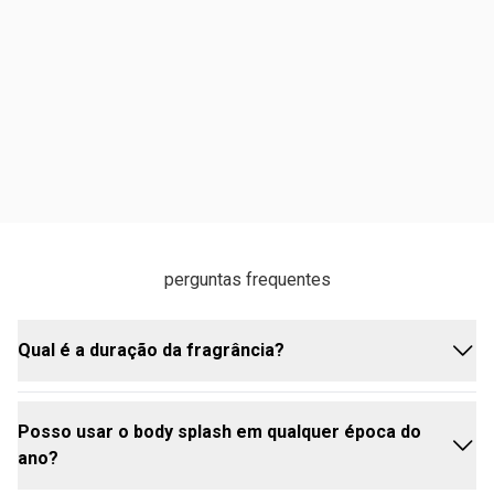
perguntas frequentes
Qual é a duração da fragrância?
Posso usar o body splash em qualquer época do
A duração pode variar conforme a pele, mas
ano?
geralmente, Aquavibe Pretty Blue proporciona uma
sensação refrescante ao longo do dia.