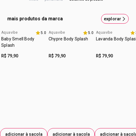
AZUL BRILHANTE; CORANTE VIOLETA 60730; CORANTE
:
ocasião
à qualquer hora do dia
Aplique nas regiões de maior circulação sanguínea, como
VERMELHO 33; LINALOL; CUMARINA; CITRONELOL;
pulsos, pescoço, parte interna dos cotovelos, atrás das
LIMONENO; GERANIOL.
:
tipo de pele
para todos os tipos de pele
mais produtos da marca
explorar
orelhas ou onde preferir.
:
subfamília
aromático
Aquavibe
Aquavibe
Aquavibe
5.0
5.0
:
textura
líquida
Baby Smell Body
Chypre Body Splash
Lavanda Body Splas
:
zona de aplicação
corpo
Splash
R$ 79,90
R$ 79,90
R$ 79,90
adicionar à sacola
adicionar à sacola
adicionar à sacol