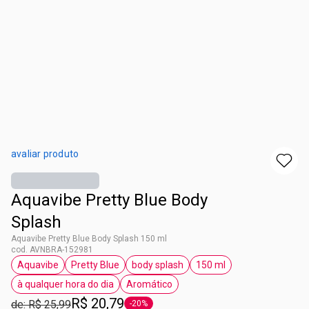
avaliar produto
Aquavibe Pretty Blue Body
Splash
Aquavibe Pretty Blue Body Splash 150 ml
cod. AVNBRA-152981
Aquavibe
Pretty Blue
body splash
150 ml
etiqueta Aquavibe
etiqueta Pretty Blue
etiqueta body splash
etiqueta 150 ml
à qualquer hora do dia
Aromático
etiqueta à qualquer hora do dia
etiqueta Aromático
R$ 20,79
de: R$ 25,99
-20%
etiqueta -20%