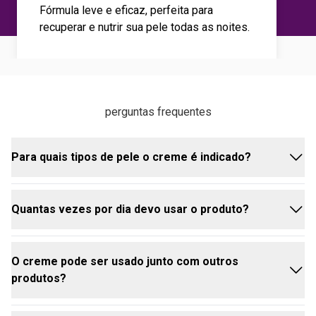
Fórmula leve e eficaz, perfeita para
recuperar e nutrir sua pele todas as noites.
perguntas frequentes
Para quais tipos de pele o creme é indicado?
Quantas vezes por dia devo usar o produto?
É ideal para todos os tipos de pele, especialmente
para quem busca regeneração e nutrição noturna.
O creme pode ser usado junto com outros
Recomenda-se aplicar apenas à noite, antes de
produtos?
dormir.