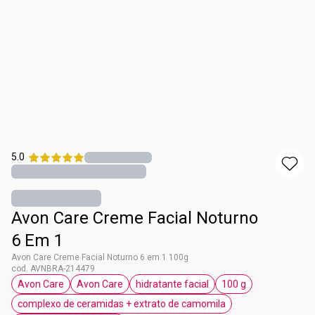
5.0
Avon Care Creme Facial Noturno
6 Em 1
Avon Care Creme Facial Noturno 6 em 1 100g
cod. AVNBRA-214479
Avon Care
Avon Care
hidratante facial
100 g
etiqueta Avon Care
etiqueta Avon Care
etiqueta hidratante facial
etiqueta 100 g
complexo de ceramidas + extrato de camomila
etiqueta complexo de ceramidas + extrato