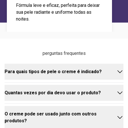
Fórmula leve e eficaz, perfeita para deixar
sua pele radiante e uniforme todas as
noites.
perguntas frequentes
Para quais tipos de pele o creme é indicado?
Quantas vezes por dia devo usar o produto?
É ideal para todos os tipos de pele, especialmente
para quem busca uniformizar o tom e suavizar
marcas.
O creme pode ser usado junto com outros
Recomenda-se aplicar apenas à noite, antes de
produtos?
dormir.