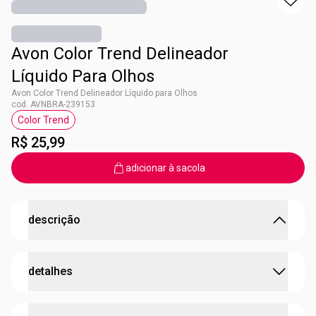
Avon Color Trend Delineador
Líquido Para Olhos
Avon Color Trend Delineador Líquido para Olhos
cod. AVNBRA-239153
Color Trend
etiqueta Color Trend
R$ 25,99
adicionar à sacola
descrição
Conheça as características que vão te apaixonar!
detalhes
• Efeito Metalizado Intenso:
Reflexo de luz
multidimensional que garante um brilho futurista
impecável.
Preparada para um olhar eletrizante? O
Color Trend