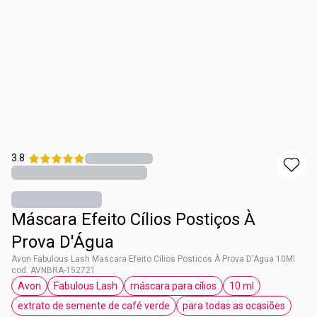
3.8
Máscara Efeito Cílios Postiços À
Prova D'Água
Avon Fabulous Lash Mascara Efeito Cílios Posticos À Prova D'Agua 10Ml
cod. AVNBRA-152721
Avon
Fabulous Lash
máscara para cílios
10 ml
etiqueta Avon
etiqueta Fabulous Lash
etiqueta máscara para cílios
etiqueta 10 ml
extrato de semente de café verde
para todas as ocasiões
etiqueta extrato de semente de café verde
etiqueta para toda