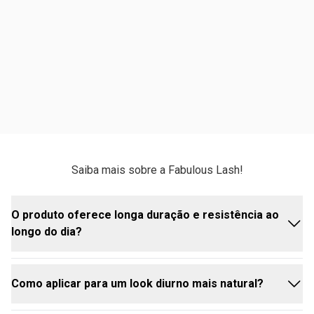
Saiba mais sobre a Fabulous Lash!
O produto oferece longa duração e resistência ao
longo do dia?
Como aplicar para um look diurno mais natural?
Com certeza! A Fabulous Lash foi desenvolvida
com uma fórmula de alta performance e totalmente à