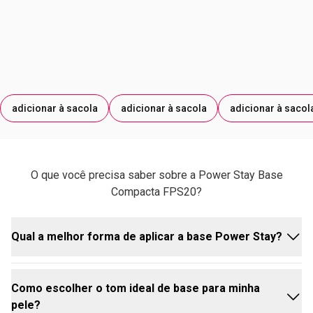
consulte um médico. Evite calor excessivo. Mantenha a
ÓXIDO DE FERRO AMARELO; MICA; ÓXIDO DE FERRO
embalagem bem fechada e fora do alcance de crianças.
PRETO; CORANTE BRANCO 77163; ÓXIDO DE FERRO
Não descarte o cartucho até o fim do uso do produto.
VERMELHO.
adicionar à sacola
adicionar à sacola
adicionar à sacol
O que você precisa saber sobre a Power Stay Base
Compacta FPS20?
Qual a melhor forma de aplicar a base Power Stay?
Como escolher o tom ideal de base para minha
A melhor forma é usar a esponjinha que acompanha
pele?
o estojo, aplicando com leves "batidinhas" (sem