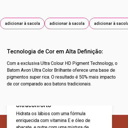
EXTRATO DO FRUTO DE PYRUS MALUS; EXTRATO DE
UNDARIA PINNATIFIDA E MAIS: NUDE TERRACOTA: ÓXIDO
DE ESTANHO. PARA: GLOW CRYSTAL: BOROSSILICATO DE
CÁLCIO SÓDIO; ÓXIDO DE ESTANHO. PARA: ROSA
adicionar à sacola
adicionar à sacola
adicionar à sacol
VIBRANTE/MALVA LUZ: BOROSSILICATO DE CÁLCIO
SÓDIO. PARA: ROJO GLITZ: BOROSSILICATO DE CÁLCIO
ALUMÍNIO; BOROSSILICATO DE CÁLCIO SÓDIO. PODE
CONTER OS CORANTES: MICA; ÓXIDO DE TITÂNIO; ÓXIDO
Tecnologia de Cor em Alta Definição:
DE FERRO VERMELHO; ÓXIDO DE FERRO PRETO;
CORANTE VERMELHO 15850; CORANTE VERMELHO
Com a exclusiva Ultra Colour HD Pigment Technology, o
45410; CORANTE VERMELHO 15850; AMARELO
Batom Avon Ultra Color Brilhante oferece uma base de
CREPÚSCULO; AMARELO DE TARTRAZINA; AZUL
pigmentos super rica. O resultado é 50% mais impacto
BRILHANTE.
de cor comparado aos batons tradicionais.
Ultraconforto
Hidrata os lábios com uma fórmula
enriquecida com vitamina E e óleo de
abacate, e nutre com uma mistura de