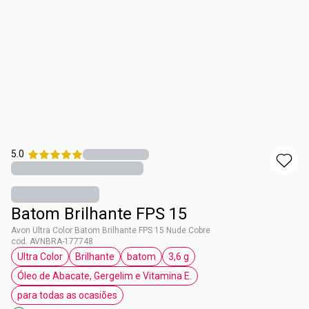
5.0
Batom Brilhante FPS 15
Avon Ultra Color Batom Brilhante FPS 15 Nude Cobre
cod. AVNBRA-177748
Ultra Color
Brilhante
batom
3,6 g
etiqueta Ultra Color
etiqueta Brilhante
etiqueta batom
etiqueta 3,6 g
Óleo de Abacate, Gergelim e Vitamina E.
etiqueta Óleo de Abacate, Gergelim e Vitamina 
para todas as ocasiões
etiqueta para todas as ocasiões