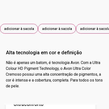
EXTRATO DA FLOR DE PLUMERIA RUBRA; EXTRATO DO
FRUTO DE PYRUS MALUS; EXTRATO DE UNDARIA
PINNATIFIDA. PODE CONTER OS CORANTES: ÓXIDO DE
FERRO VERMELHO; ÓXIDO DE FERRO AMARELO; ÓXIDO DE
FERRO PRETO; DIÓXIDO DE TITÂNIO; MICA; CORANTE
adicionar à sacola
adicionar à sacola
adicionar à sacol
VERMELHO 15850; AMARELO DE TARTRAZINA; CORANTE
VERMELHO 45410; AZUL BRILHANTE.
Alta tecnologia em cor e definição
Não é apenas um batom, é tecnologia Avon. Com a Ultra
Colour HD Pigment Technology, o Avon Ultra Color
Cremoso possui uma alta concentração de pigmentos, a
cor é intensa e a cobertura, completa. Para todos os tons
de pele.
Ultraconforto