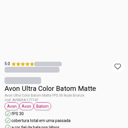
5.0
Avon Ultra Color Batom Matte
Avon Ultra Color Batom Matte FPS 30 Nude Bronze
cod. AVNBRA-177747
Avon
Avon
Batom
etiqueta Avon
etiqueta Avon
etiqueta Batom
fPS 30
cobertura total em uma passada
a cor fiel da bala nos lábios