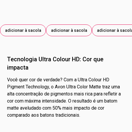
FERRO PRETO; CORANTE VERMELHO 15850; DIÓXIDO DE
TITÂNIO; AMARELO DE TARTRAZINA; MICA; CORANTE
VERMELHO 45410; AZUL BRILHANTE; VERMELHO 33.
adicionar à sacola
adicionar à sacola
adicionar à sacol
Tecnologia Ultra Colour HD: Cor que
impacta
Você quer cor de verdade? Com a Ultra Colour HD
Pigment Technology, o Avon Ultra Color Matte traz uma
alta concentração de pigmentos mais rica para refletir a
cor com máxima intensidade. O resultado é um batom
matte aveludado com 50% mais impacto de cor
comparado aos batons tradicionais.