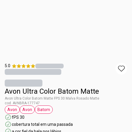
5.0
Avon Ultra Color Batom Matte
Avon Ultra Color Batom Matte FPS 30 Malva Rosado Matte
cod. AVNBRA-177747
Avon
Avon
Batom
etiqueta Avon
etiqueta Avon
etiqueta Batom
fPS 30
cobertura total em uma passada
a cor fiel da bala nos lábios