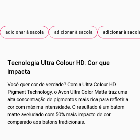
FERRO PRETO; CORANTE VERMELHO 15850; DIÓXIDO DE
TITÂNIO; AMARELO DE TARTRAZINA; MICA; CORANTE
VERMELHO 45410; AZUL BRILHANTE; VERMELHO 33.
adicionar à sacola
adicionar à sacola
adicionar à sacol
Tecnologia Ultra Colour HD: Cor que
impacta
Você quer cor de verdade? Com a Ultra Colour HD
Pigment Technology, o Avon Ultra Color Matte traz uma
alta concentração de pigmentos mais rica para refletir a
cor com máxima intensidade. O resultado é um batom
matte aveludado com 50% mais impacto de cor
comparado aos batons tradicionais.