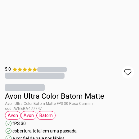
5.0
Avon Ultra Color Batom Matte
Avon Ultra Color Batom Matte FPS 30 Rosa Carmim
cod. AVNBRA-177747
Avon
Avon
Batom
etiqueta Avon
etiqueta Avon
etiqueta Batom
fPS 30
cobertura total em uma passada
a cor fiel da bala nos lábios