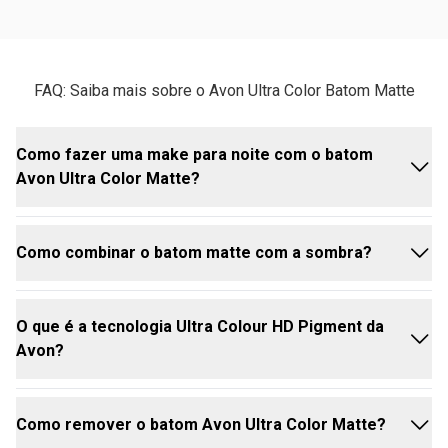
FAQ: Saiba mais sobre o Avon Ultra Color Batom Matte
Como fazer uma make para noite com o batom
Avon Ultra Color Matte?
Como combinar o batom matte com a sombra?
Para uma make noturna poderosa, aposte em tons
intensos como o Vinho Bordô ou Vermelho Supremo.
Prepare a pele com uma
base
de alta cobertura, faça
O que é a tecnologia Ultra Colour HD Pigment da
um olho esfumado ou delineado gatinho e finalize
O segredo é o equilíbrio! Se você escolher um
Avon?
com o
batom
Avon matte .
batom
ultra matte de cor vibrante ou escura nos
O acabamento aveludado traz sofisticação
lábios, opte por
sombras
neutras ou cintilantes
instantânea e dura a noite toda sem precisar de
suaves nos olhos.
Como remover o batom Avon Ultra Color Matte?
muitos retoques.
Se o foco for um olhão preto ou colorido, um
batom
É uma tecnologia exclusiva que utiliza uma alta