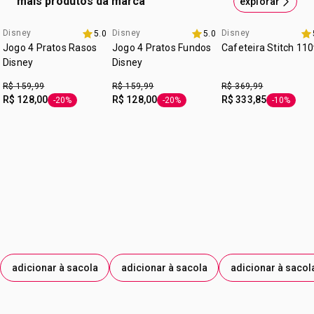
mais produtos da marca
explorar
produção de alguns plásticos que pode ser prejudicial
produto. Nunca utilize a função dourar/gratinar do micro-
à saúde.
ondas para potes plásticos.
Disney
Disney
Disney
5.0
5.0
8.8 avon
8.8 avon
8.8 avon
Jogo 4 Pratos Rasos
Jogo 4 Pratos Fundos
Cafeteira Stitch 11
Disney
Disney
R$ 159,99
R$ 159,99
R$ 369,99
R$ 128,00
R$ 128,00
R$ 333,85
-20%
-20%
-10%
etiqueta -20%
etiqueta -20%
etiqueta -
adicionar à sacola
adicionar à sacola
adicionar à sacol