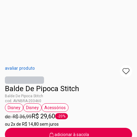
avaliar produto
Balde De Pipoca Stitch
Balde De Pipoca Stitch
cod. AVNBRA-203460
Disney
Disney
Acessórios
etiqueta Disney
etiqueta Disney
etiqueta Acessórios
R$ 29,60
de: R$ 36,99
-20%
etiqueta -20%
ou
2x de R$ 14,80 sem juros
adicionar à sacola