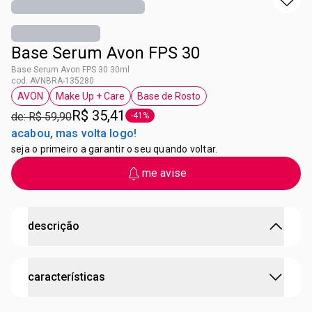
Base Serum Avon FPS 30
Base Serum Avon FPS 30 30ml
cod. AVNBRA-135280
AVON
Make Up + Care
Base de Rosto
etiqueta AVON
etiqueta Make Up + Care
etiqueta Base de Rosto
R$ 35,41
de: R$ 59,90
-41%
etiqueta -41%
acabou, mas volta logo!
seja o primeiro a garantir o seu quando voltar.
me avise
descrição
Base Sérum Avon FPS 30
características
A
Base Sérum
funciona como um sérum facial: deixa a
pele com aparência mais saudável, macia e sedosa