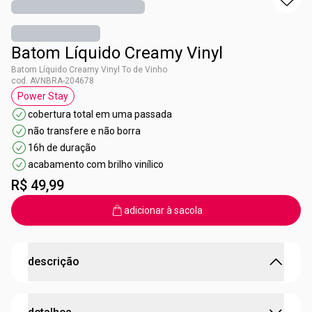
Batom Líquido Creamy Vinyl
Batom Líquido Creamy Vinyl To de Vinho
cod. AVNBRA-204678
Power Stay
etiqueta Power Stay
cobertura total em uma passada
não transfere e não borra
16h de duração
acabamento com brilho vinílico
R$ 49,99
adicionar à sacola
descrição
Quer brilho e longa duração?