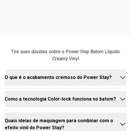
Tire suas dúvidas sobre o Power Stay Batom Líquido
Creamy Vinyl
O que é o acabamento cremoso do Power Stay?
Como a tecnologia Color-lock funciona no batom?
É o melhor dos dois mundos! É uma textura rica e
super cremosa que, por ser um
batom líquido
Avon,
desliza fácil nos lábios e, ao mesmo tempo, entrega
Quais ideias de maquiagem para combinar com o
um acabamento vinílico, com aquele brilho
É a tecnologia que garante que seu brilho e sua cor
efeito vinil do Power Stay?
espelhado e luxuoso. Um batom que dura até 16
fiquem com você! Ela segura os pigmentos nos