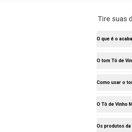
Tire suas 
O que é o acab
O tom Tô de Vi
É o seu bato
à nova fórmul
tem sensação 
Como usar o to
significa te
É a escolha 
É a tecnologi
o clima frio 
permaneça int
um clássico q
O Tô de Vinho 
causa dela qu
Ele funciona 
Sua fórmula c
iluminada e o
e hidratação,
para o evento
Os produtos da
superfícies,
Ele combina 