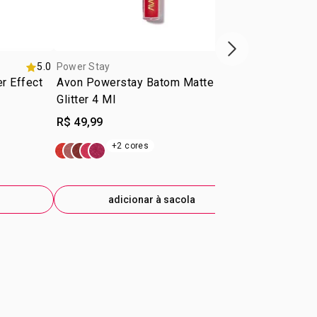
próxima vitrine d
5.0
Power Stay
Power Stay
er Effect
Avon Powerstay Batom Matte
Power Stay
Glitter 4 Ml
R$ 49,99
R$ 84,99
+2 cores
+1
adicionar à sacola
ad