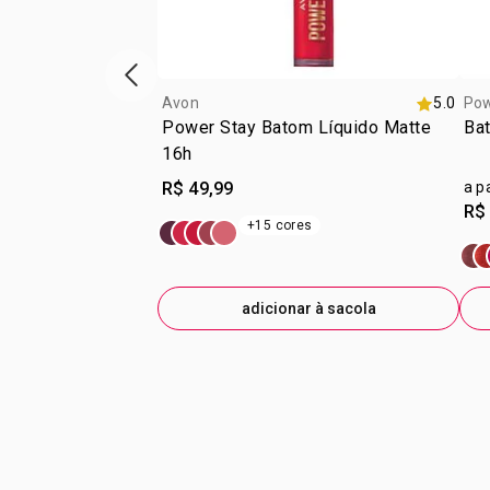
vitrine de produtos anterior
Avon
5.0
Pow
Power Stay Batom Líquido Matte
Bat
16h
R$ 49,99
a p
R$
+15 cores
adicionar à sacola