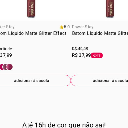
er Stay
5.0
Power Stay
om Liquido Matte Glitter Effect
Batom Liquido Matte Glitt
artir de
R$ 49,99
 37,99
R$ 37,99
-24%
etiqueta -24%
adicionar à sacola
adicionar à sacola
Até 16h de cor que não sai!