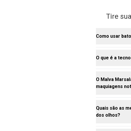
Tire su
Como usar bato
O que é a tecn
O
batom
matte
Malva Marsal
Aplique uma c
O Malva Marsala
o uso de
bal
A tecnologia
maquiagens no
Combine com 
tratamento co
fresh e arrum
No caso do Hy
concentração d
Quais são as m
Enquanto a pa
Sim! O Malva 
dos olhos?
e melhorando 
para qualquer
Sua pigmentaç