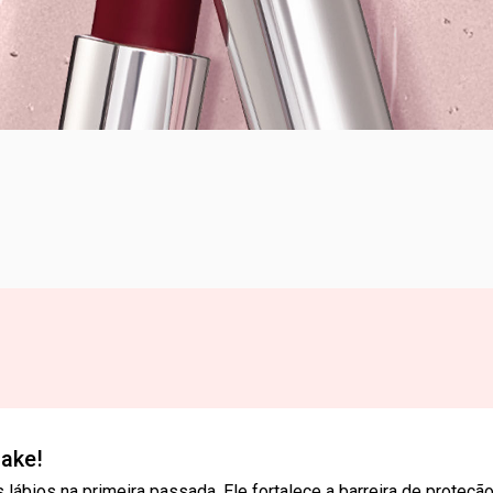
ake!
ábios na primeira passada. Ele fortalece a barreira de proteçã