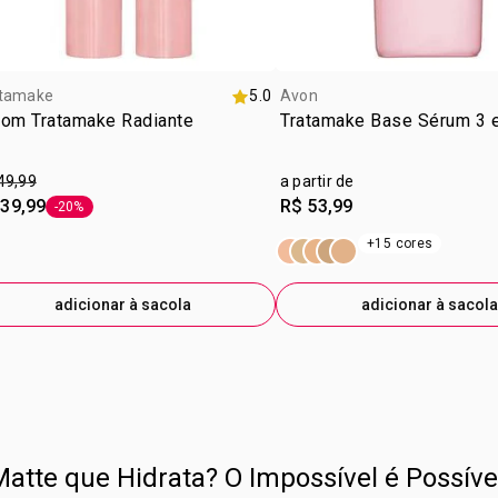
uso contínu
PERSEA GRA
Atitudes
TRIETOXICA
ISOESTEARA
CORANTES: 
tamake
5.0
Avon
FERRO VER
tom Tratamake Radiante
Tratamake Base Sérum 3 
VERMELHO 
FERRO AMAR
49,99
a partir de
 39,99
R$ 53,99
-20%
etiqueta -20%
+15 cores
adicionar à sacola
adicionar à sacola
atte que Hidrata? O Impossível é Possíve