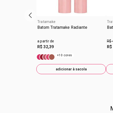
vitrine de produtos anterior
Tratamake
Tra
Batom Tratamake Radiante
Ba
a partir de
R$ 
R$ 32,39
R$
+10 cores
adicionar à sacola
M