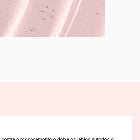
o contra o ressecamento e deixa os lábios nutridos e