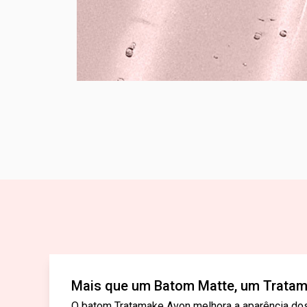
Mais que um Batom Matte, um Tratam
O batom Tratamake Avon melhora a aparência dos l