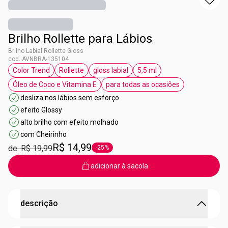
Brilho Rollette para Lábios
Brilho Labial Rollette Gloss
cod. AVNBRA-135104
Color Trend
Rollette
gloss labial
5,5 ml
etiqueta Color Trend
etiqueta Rollette
etiqueta gloss labial
etiqueta 5,5 ml
Óleo de Coco e Vitamina E
para todas as ocasiões
etiqueta Óleo de Coco e Vitamina E
etiqueta para todas as oca
desliza nos lábios sem esforço
efeito Glossy
alto brilho com efeito molhado
com Cheirinho
R$ 14,99
de: R$ 19,99
-25%
etiqueta -25%
adicionar à sacola
descrição