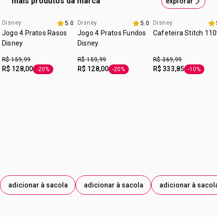
mais produtos da marca
explorar
Disney
Disney
Disney
5.0
5.0
8.8 avon
8.8 avon
8.8 avon
Jogo 4 Pratos Rasos
Jogo 4 Pratos Fundos
Cafeteira Stitch 11
Disney
Disney
R$ 159,99
R$ 159,99
R$ 369,99
R$ 128,00
R$ 128,00
R$ 333,85
-20%
-20%
-10%
etiqueta -20%
etiqueta -20%
etiqueta -
adicionar à sacola
adicionar à sacola
adicionar à sacol