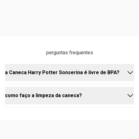
perguntas frequentes
a Caneca Harry Potter Sonserina é livre de BPA?
como faço a limpeza da caneca?
Sim, a Caneca Harry Potter não possui BPA em sua
composição.
Lave com esponja macia, detergente neutro e
enxágue com água. Evite materiais abrasivos.