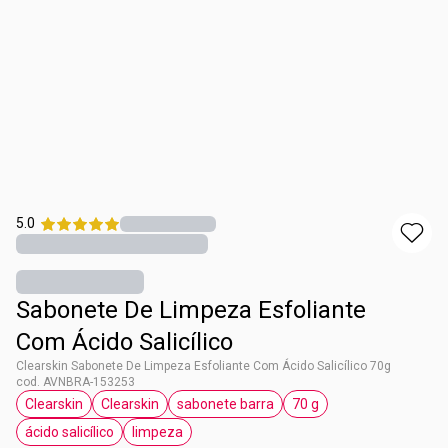
5.0
Sabonete De Limpeza Esfoliante
Com Ácido Salicílico
Clearskin Sabonete De Limpeza Esfoliante Com Ácido Salicílico 70g
cod. AVNBRA-153253
Clearskin
Clearskin
sabonete barra
70 g
etiqueta Clearskin
etiqueta Clearskin
etiqueta sabonete barra
etiqueta 70 g
ácido salicílico
limpeza
etiqueta ácido salicílico
etiqueta limpeza