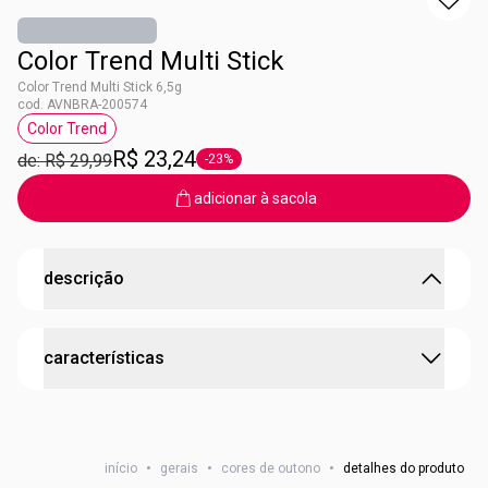
Color Trend Multi Stick
Color Trend Multi Stick 6,5g
cod. AVNBRA-200574
Color Trend
etiqueta Color Trend
R$ 23,24
de: R$ 29,99
-23%
etiqueta -23%
adicionar à sacola
descrição
COLOR TREND MULTI STICK 6,5G
características
Assim como Color Trend é trend, STICK também é trend!
Febre no universo da maquiagem, produtos em bastão
são sinônimo de praticidade, versatilidade e
cruelty free
multifuncionalidade.
O novo Stick Real Multiuso nas versões Blush e Iluminador
início
•
gerais
•
cores de outono
•
detalhes do produto
dão cor e brilho para lábios, olhos e rosto. Não deixe de