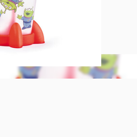
lanche ao in
Com um form
exclusiva, o
transforma 
O copo cont
para o uso n
É ideal para
ou achocola
Composição
Plástico.
280 ml
9,1 cm (comp