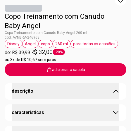
Copo Treinamento com Canudo
Baby Angel
Copo Treinamento com Canudo Baby Angel 260 ml
cod. AVNBRA-246968
Disney
Angel
copo
260 ml
para todas as ocasiões
etiqueta Disney
etiqueta Angel
etiqueta copo
etiqueta 260 ml
etiqueta para todas
R$ 32,00
de: R$ 39,99
-20%
etiqueta -20%
ou
3x de R$ 10,67 sem juros
adicionar à sacola
descrição
Ótimo para estimular a independência do bebê.
características
O Copo Treinamento com Canudo Baby Angel é essencial
para a fase de transição. Suas alças laterais são ideias
para as mãos pequenas, ajudando no desenvolvimento
:
idade sugerida
crianças