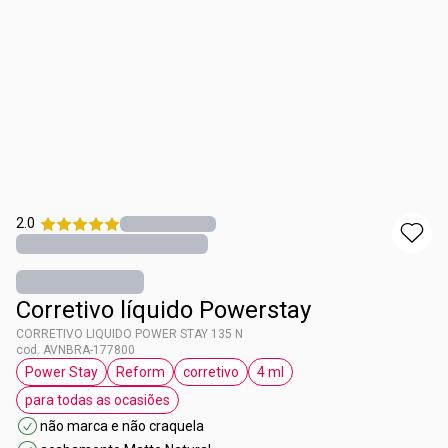
2.0
Corretivo líquido Powerstay
CORRETIVO LIQUIDO POWER STAY 135 N
cod. AVNBRA-177800
Power Stay
Reform
corretivo
4 ml
etiqueta Power Stay
etiqueta Reform
etiqueta corretivo
etiqueta 4 ml
para todas as ocasiões
etiqueta para todas as ocasiões
não marca e não craquela