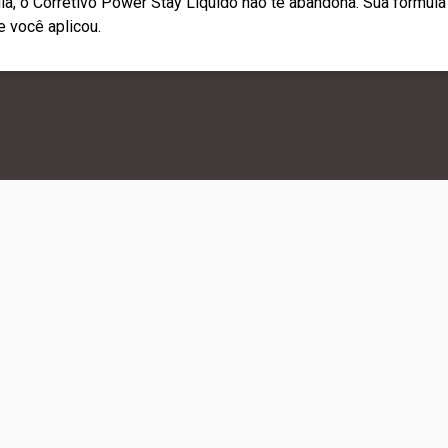
 dia, o Corretivo Power Stay Líquido não te abandona. Sua fórmula
e você aplicou.