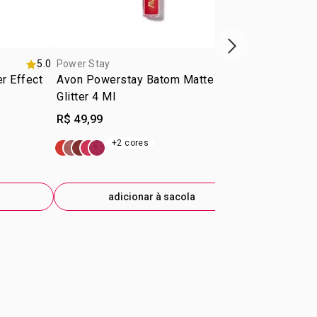
próxima vitrine d
5.0
Power Stay
Power Stay
er Effect
Avon Powerstay Batom Matte
Power Stay
Glitter 4 Ml
R$ 49,99
R$ 84,99
+2 cores
+1
adicionar à sacola
ad