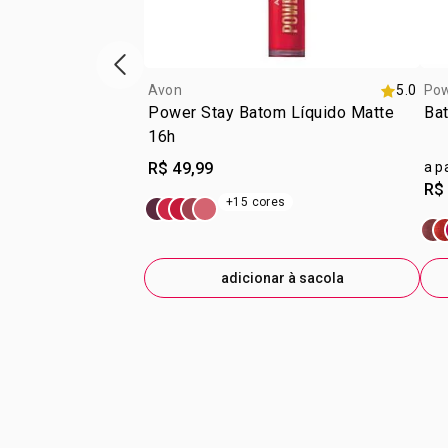
vitrine de produtos anterior
Avon
5.0
Pow
Power Stay Batom Líquido Matte
Bat
16h
R$ 49,99
a p
R$
+15 cores
adicionar à sacola