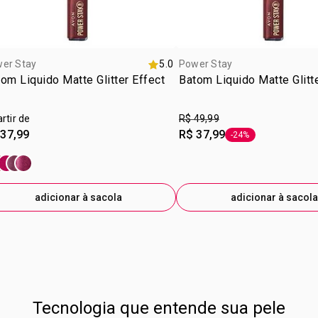
er Stay
5.0
Power Stay
om Liquido Matte Glitter Effect
Batom Liquido Matte Glitt
artir de
R$ 49,99
 37,99
R$ 37,99
-24%
etiqueta -24%
adicionar à sacola
adicionar à sacola
Tecnologia que entende sua pele